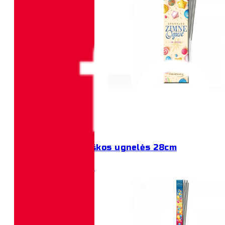
Į KREPŠELĮ
1,00
€
TXF748F bengališkos ugnelės 28cm
BENGALIŠKOS UGNELĖS