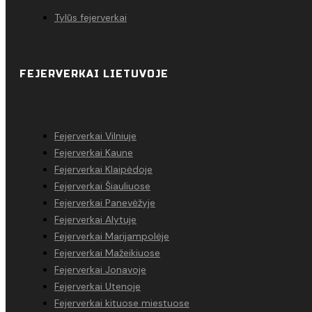
Tylūs fejerverkai
FEJERVERKAI LIETUVOJE
Fejerverkai Vilniuje
Fejerverkai Kaune
Fejerverkai Klaipėdoje
Fejerverkai Šiauliuose
Fejerverkai Panevėžyje
Fejerverkai Alytuje
Fejerverkai Marijampolėje
Fejerverkai Mažeikiuose
Fejerverkai Jonavoje
Fejerverkai Utenoje
Fejerverkai kituose miestuose