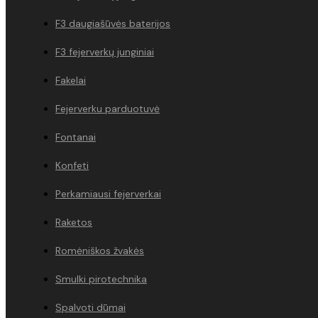
F3 daugiašūvės baterijos
F3 fejerverkų junginiai
Fakelai
Fejerverku parduotuvė
Fontanai
Konfeti
Perkamiausi fejerverkai
Raketos
Romėniškos žvakės
Smulki pirotechnika
Spalvoti dūmai