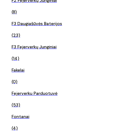
F2 Fejerverkų Junginiai
(8)
F3 Daugiašūvės Baterijos
(23)
F3 Fejerverkų Junginiai
(14)
Fakelai
(0)
Fejerverku Parduotuvė
(53)
Fontanai
(4)