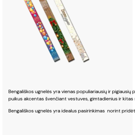
Bengališkos ugnelės yra vienas populiariausių ir pigiausių
puikus akcentas švenčiant vestuves, gimtadienius ir kitas
Bengališkos ugnelės yra idealus pasirinkimas norint pridėti 