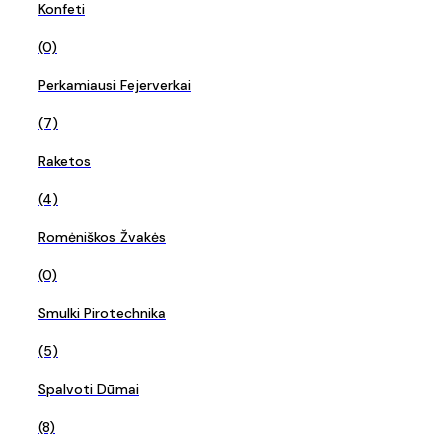
Konfeti
(0)
Perkamiausi Fejerverkai
(7)
Raketos
(4)
Romėniškos Žvakės
(0)
Smulki Pirotechnika
(5)
Spalvoti Dūmai
(8)