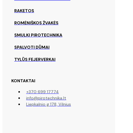
RAKETOS
ROMĖNIŠKOS ŽVAKĖS
SMULKI PIROTECHNIKA
SPALVOTI DŪMAI
TYLŪS FEJERVERKAI
KONTAKTAI
+370 699 17774
info@pirotechnika.lt
Liepkalnio g 178, Vilnius