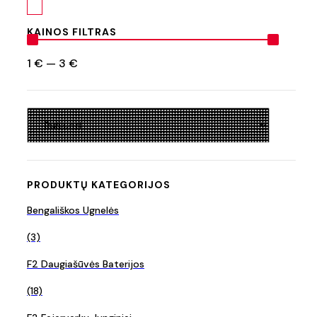
KAINOS FILTRAS
1
€
—
3
€
PRODUKTŲ KATEGORIJOS
Bengališkos Ugnelės
(3)
F2 Daugiašūvės Baterijos
(18)