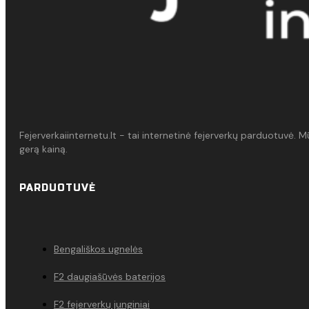
Fejerverkaiinternetu.lt - tai internetinė fejerverkų parduotuvė. 
gerą kainą.
PARDUOTUVĖ
Bengališkos ugnelės
F2 daugiašūvės baterijos
F2 fejerverkų junginiai