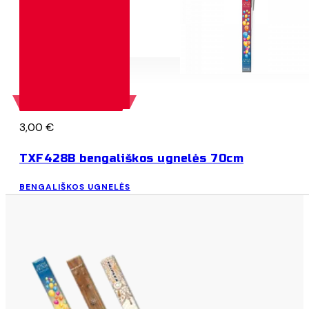
Į KREPŠELĮ
3,00
€
TXF428B bengališkos ugnelės 70cm
BENGALIŠKOS UGNELĖS