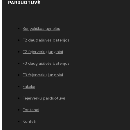
PARDUOTUVĖ
Bengališkos ugnelės
F2 daugiašūvės baterijos
F2 fejerverkų junginiai
F3 daugiašūvės baterijos
F3 fejerverkų junginiai
Fakelai
Fejerverku parduotuvė
Fontanai
Konfeti