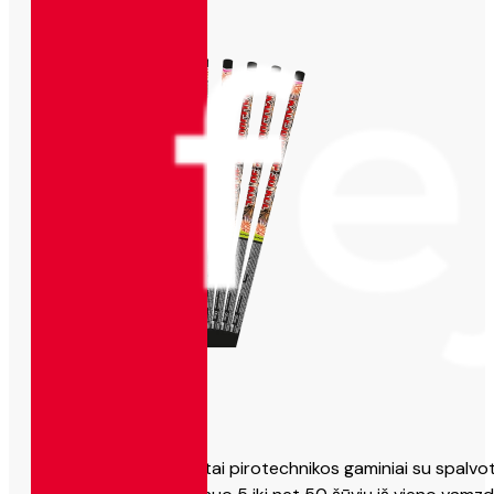
Romėniškos žvakės – tai pirotechnikos gaminiai su spalvotų 