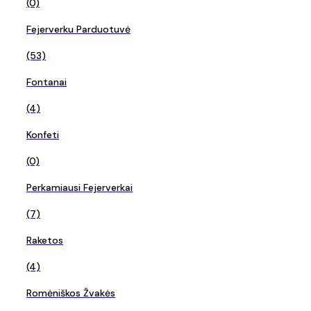
(0)
Fejerverku Parduotuvė
(53)
Fontanai
(4)
Konfeti
(0)
Perkamiausi Fejerverkai
(7)
Raketos
(4)
Romėniškos Žvakės