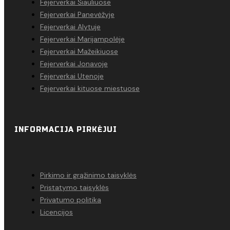
Fejerverkai Šiauliuose
Fejerverkai Panevėžyje
Fejerverkai Alytuje
Fejerverkai Marijampolėje
Fejerverkai Mažeikiuose
Fejerverkai Jonavoje
Fejerverkai Utenoje
Fejerverkai kituose miestuose
INFORMACIJA PIRKĖJUI
Pirkimo ir grąžinimo taisyklės
Pristatymo taisyklės
Privatumo politika
Licencijos