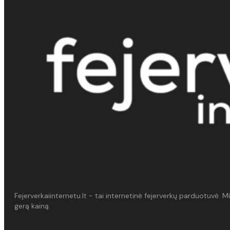
Fejerverkaiinternetu.lt - tai internetinė fejerverkų parduotuvė. 
gerą kainą.