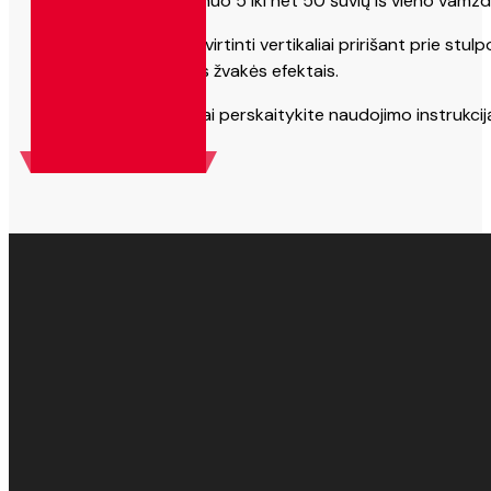
šūvių skaičių gali būti nuo 5 iki net 50 šūvių iš vieno vamzd
Šiuos gaminius reikia tvirtinti vertikaliai pririšant prie st
grožėkitės romėniškos žvakės efektais.
Prieš naudojimą būtinai perskaitykite naudojimo instrukcij