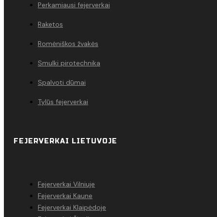
Perkamiausi fejerverkai
Raketos
Romėniškos žvakės
Smulki pirotechnika
Spalvoti dūmai
Tylūs fejerverkai
FEJERVERKAI LIETUVOJE
Fejerverkai Vilniuje
Fejerverkai Kaune
Fejerverkai Klaipėdoje