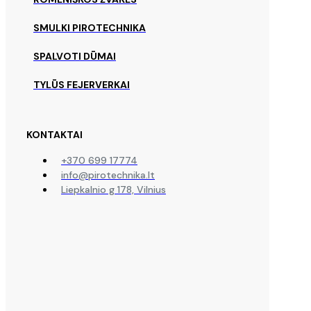
SMULKI PIROTECHNIKA
SPALVOTI DŪMAI
TYLŪS FEJERVERKAI
KONTAKTAI
+370 699 17774
info@pirotechnika.lt
Liepkalnio g 178, Vilnius