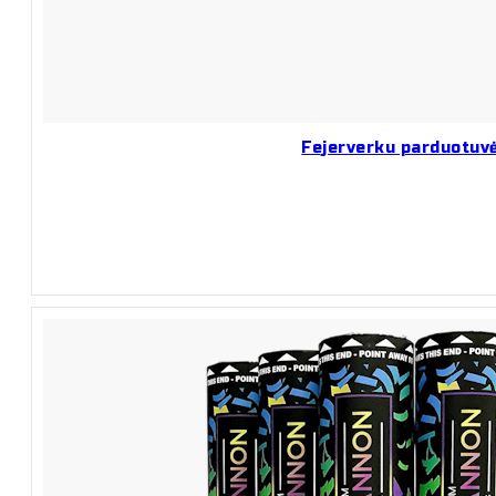
Fejerverku parduotuv