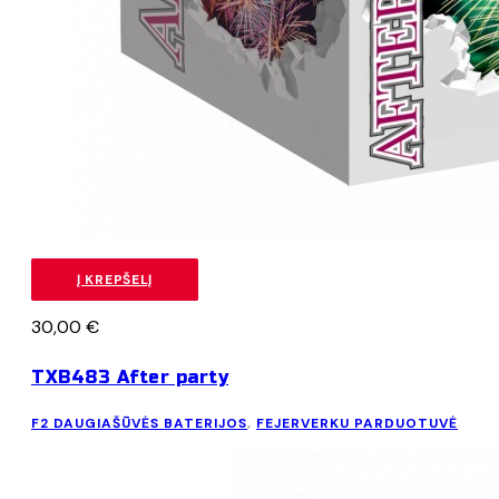
Į KREPŠELĮ
30,00
€
TXB483 After party
F2 DAUGIAŠŪVĖS BATERIJOS
,
FEJERVERKU PARDUOTUVĖ