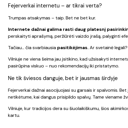
Fejerverkai internetu – ar tikrai verta?
Trumpas atsakymas – taip. Bet ne bet kur.
Internete dažnai galima rasti daug platesnį pasirink
perskaityti aprašymą, peržiūrėti vaizdo įrašą, palyginti efe
Tačiau… čia svarbiausia
pasitikėjimas.
Ar svetainė legali? 
Vilniuje ne viena šeima jau įsitikino, kad užsisakyti internet
pasirūpina viskuo – nuo rekomendacijų iki pristatymo.
Ne tik šviesos danguje, bet ir jausmas širdyje
Fejerverkai dažnai asocijuojasi su garsais ir spalvomis. Bet
netikėtume, kai dangus prisipildo spalvų. Tame viename žvi
Vilniuje, kur tradicijos dera su šiuolaikiškumu, šios akimir
kartu.