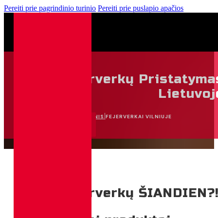
Pereiti prie pagrindinio turinio
Pereiti prie puslapio apačios
0
Fejerverkų Pristatyma
0,00
€
Lietuvoj
|
PAGRINDINIS
FEJERVERKAI VILNIUJE
APSIPIRKTI
Reikia fejerverkų ŠIANDIEN?! 