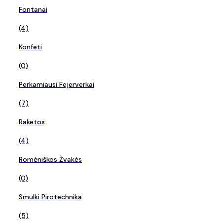
Fontanai
(4)
Konfeti
(0)
Perkamiausi Fejerverkai
(7)
Raketos
(4)
Romėniškos Žvakės
(0)
Smulki Pirotechnika
(5)