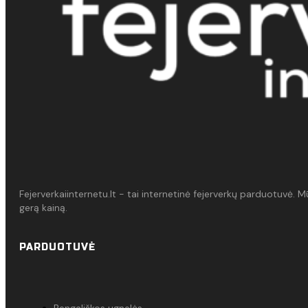
Fejerverkaiinternetu.lt - tai internetinė fejerverkų parduotuvė. 
gerą kainą.
PARDUOTUVĖ
Bengališkos ugnelės