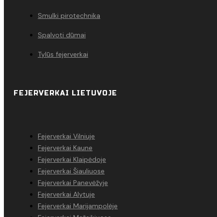
Smulki pirotechnika
Spalvoti dūmai
Tylūs fejerverkai
FEJERVERKAI LIETUVOJE
Fejerverkai Vilniuje
Fejerverkai Kaune
Fejerverkai Klaipėdoje
Fejerverkai Šiauliuose
Fejerverkai Panevėžyje
Fejerverkai Alytuje
Fejerverkai Marijampolėje