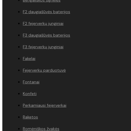
F2 daugiašūvės baterijos
F2 fejerverkų junginiai
F3 daugiašūvės baterijos
F3 fejerverkų junginiai
Fakelai
Fejerverku parduotuvė
Fontanai
Konfeti
Perkamiausi fejerverkai
Raketos
Romėniškos žvakės