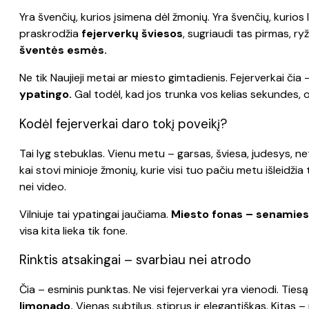
Yra švenčių, kurios įsimena dėl žmonių. Yra švenčių, kurios
praskrodžia
fejerverkų šviesos
, sugriaudi tas pirmas, r
šventės esmės.
Ne tik Naujieji metai ar miesto gimtadienis. Fejerverkai čia –
ypatingo.
Gal todėl, kad jos trunka vos kelias sekundes, o
Kodėl fejerverkai daro tokį poveikį?
Tai lyg stebuklas. Vienu metu – garsas, šviesa, judesys, n
kai stovi minioje žmonių, kurie visi tuo pačiu metu išleidži
nei video.
Vilniuje tai ypatingai jaučiama.
Miesto fonas – senamiest
visa kita lieka tik fone.
Rinktis atsakingai – svarbiau nei atrodo
Čia – esminis punktas. Ne visi fejerverkai yra vienodi. Tie
limonado.
Vienas subtilus, stiprus ir elegantiškas. Kitas –