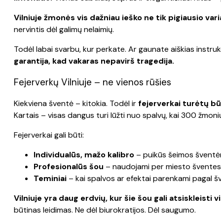
Vilniuje žmonės vis dažniau ieško ne tik pigiausio va
nervintis dėl galimų nelaimių.
Todėl labai svarbu, kur perkate. Ar gaunate aiškias instruk
garantija, kad vakaras nepavirš tragedija.
Fejerverkų Vilniuje – ne vienos rūšies
Kiekviena šventė – kitokia. Todėl ir
fejerverkai turėtų būt
Kartais – visas dangus turi lūžti nuo spalvų, kai 300 žmonių
Fejerverkai gali būti:
Individualūs, mažo kalibro
– puikūs šeimos šventėm
Profesionalūs šou
– naudojami per miesto šventes, 
Teminiai
– kai spalvos ar efektai parenkami pagal š
Vilniuje yra daug erdvių, kur šie šou gali atsiskleisti v
būtinas leidimas. Ne dėl biurokratijos. Dėl saugumo.