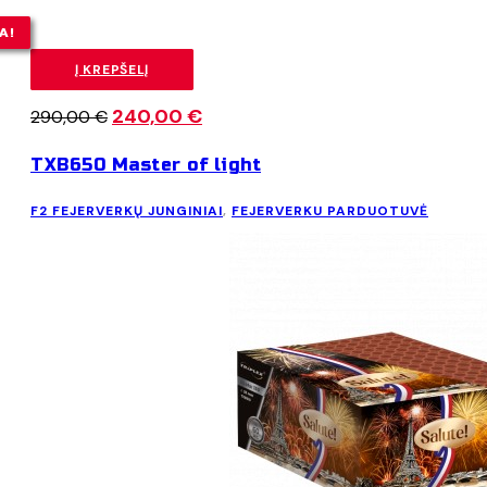
A!
Į KREPŠELĮ
Original
240,00
€
Current
290,00
€
price
price
TXB650 Master of light
was:
is:
290,00 €.
240,00 €.
F2 FEJERVERKŲ JUNGINIAI
,
FEJERVERKU PARDUOTUVĖ