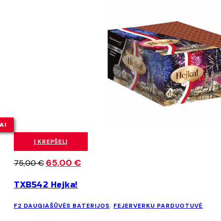
A!
Į KREPŠELĮ
Original
65,00
€
Current
75,00
€
price
price
TXB542 Hejka!
was:
is:
75,00 €.
65,00 €.
F2 DAUGIAŠŪVĖS BATERIJOS
,
FEJERVERKU PARDUOTUVĖ