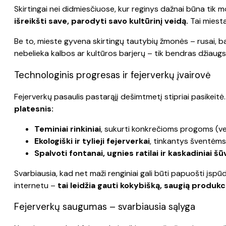
Skirtingai nei didmiesčiuose, kur reginys dažnai būna tik m
išreikšti save, parodyti savo kultūrinį veidą.
Tai miesta
Be to, mieste gyvena skirtingų tautybių žmonės – rusai, bal
nebelieka kalbos ar kultūros barjerų – tik bendras džiaug
Technologinis progresas ir fejerverkų įvairovė
Fejerverkų pasaulis pastarąjį dešimtmetį stipriai pasikeitė
platesnis:
Teminiai rinkiniai
, sukurti konkrečioms progoms (v
Ekologiški ir tylieji fejerverkai
, tinkantys šventėms,
Spalvoti fontanai, ugnies ratilai ir kaskadiniai šūv
Svarbiausia, kad net maži renginiai gali būti papuošti įspū
internetu –
tai leidžia gauti kokybišką, saugią produkc
Fejerverkų saugumas – svarbiausia sąlyga