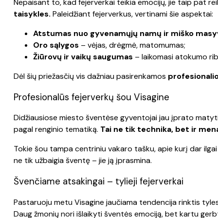
Nepaisant to, kad fejerverkai teikia emocijų, jie taip pa
taisykles.
Paleidžiant fejerverkus, vertinami šie aspektai:
Atstumas nuo gyvenamųjų namų ir miško masy
Oro sąlygos
– vėjas, drėgmė, matomumas;
Žiūrovų ir vaikų saugumas
– laikomasi atokumo ribų 
Dėl šių priežasčių vis dažniau pasirenkamos
profesionali
Profesionalūs fejerverkų šou Visagine
Didžiausiose miesto šventėse gyventojai jau įprato matyt
pagal renginio tematiką.
Tai ne tik technika, bet ir men
Tokie šou tampa centriniu vakaro tašku, apie kurį dar ilgai 
ne tik užbaigia šventę – jie ją įprasmina.
Švenčiame atsakingai – tylieji fejerverkai
Pastaruoju metu Visagine jaučiama tendencija rinktis tyles
Daug žmonių nori išlaikyti šventės emociją, bet kartu gerb