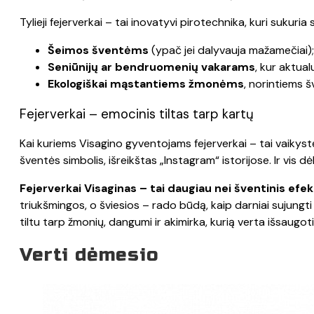
Tylieji fejerverkai – tai inovatyvi pirotechnika, kuri sukuria 
Šeimos šventėms
(ypač jei dalyvauja mažamečiai);
Seniūnijų ar bendruomenių vakarams
, kur aktua
Ekologiškai mąstantiems žmonėms
, norintiems šv
Fejerverkai – emocinis tiltas tarp kartų
Kai kuriems Visagino gyventojams fejerverkai – tai vaikyst
šventės simbolis, išreikštas „Instagram“ istorijose. Ir vis dė
Fejerverkai Visaginas – tai daugiau nei šventinis efe
triukšmingos, o šviesios – rado būdą, kaip darniai sujungti
tiltu tarp žmonių, dangumi ir akimirka, kurią verta išsaugoti
Verti dėmesio