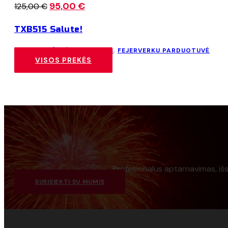
Original
95,00
€
Current
125,00
€
price
price
TXB515 Salute!
was:
is:
125,00 €.
95,00 €.
F3 DAUGIAŠŪVĖS BATERIJOS
,
FEJERVERKU PARDUOTUVĖ
VISOS PREKĖS
Profesionalus aptarnavimas, iš
SUSISIEKTI SU MUMIS