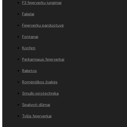
F3 fejerverkų junginiai
Fakelai
Fejerverku parduotuvė
Fontanai
Konfeti
Perkamiausi fejerverkai
Raketos
Romėniškos žvakės
Smulki pirotechnika
Spalvoti dūmai
Tylūs fejerverkai