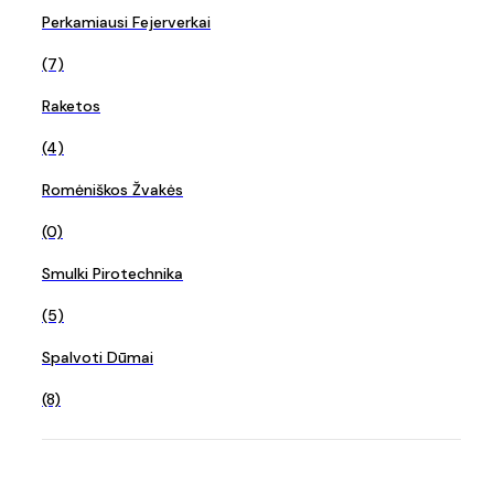
Perkamiausi Fejerverkai
(7)
Raketos
(4)
Romėniškos Žvakės
(0)
Smulki Pirotechnika
(5)
Spalvoti Dūmai
(8)