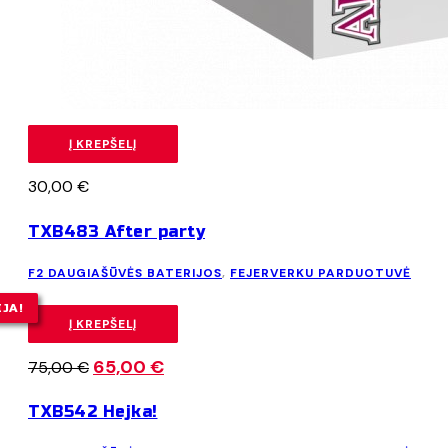
Į KREPŠELĮ
30,00
€
TXB483 After party
F2 DAUGIAŠŪVĖS BATERIJOS
,
FEJERVERKU PARDUOTUVĖ
IJA!
Į KREPŠELĮ
Original
65,00
€
Current
75,00
€
price
price
TXB542 Hejka!
was:
is:
75,00 €.
65,00 €.