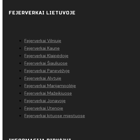
FEJERVERKAI LIETUVOJE
Fejerverkai Vilniuje
Fejerverkai Kaune
Fejerverkai Klaipėdoje
Fejerverkai Šiauliuose
Fejerverkai Panevėžyje
Fejerverkai Alytuje
Fejerverkai Marijampolėje
Fejerverkai Mažeikiuose
Fejerverkai Jonavoje
Fejerverkai Utenoje
Fejerverkai kituose miestuose