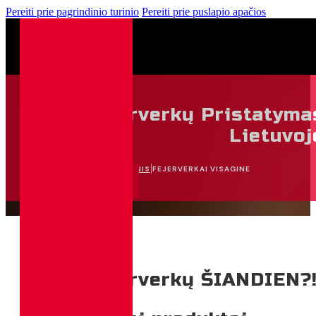
Pereiti prie pagrindinio turinio
Pereiti prie puslapio apačios
0
Fejerverkų Pristatyma
0,00
€
Lietuvoj
|
PAGRINDINIS
FEJERVERKAI VISAGINE
APSIPIRKTI
Reikia fejerverkų ŠIANDIEN?! 