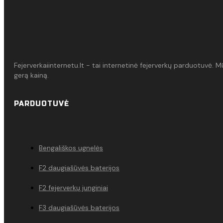
Fejerverkaiinternetu.lt - tai internetinė fejerverkų parduotuvė. 
gerą kainą.
PARDUOTUVĖ
Bengališkos ugnelės
F2 daugiašūvės baterijos
F2 fejerverkų junginiai
F3 daugiašūvės baterijos