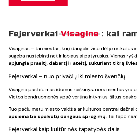
Fejerverkai
Visagine
: kai ra
Visaginas – tai miestas, kurį daugelis žino dėl jo unikalio
sugeba nustebinti net ir labiausiai patyrusius. Vienas ryš
apjungia praeitį, dabartį ir ateitį, sukuriant tikrą švie
Fejerverkai – nuo privačių iki miesto švenčių
Visagine pastebimas įdomus reiškinys: nors miestas yra pal
Vietos bendruomenės ypač vertina intymius, šiltus pasirody
Tuo pačiu metu miesto valdžia ar kultūros centrai dažnai o
apsieina be spalvotų dangaus sprogimų.
Tai tapo neat
Fejerverkai kaip kultūrinės tapatybės dalis