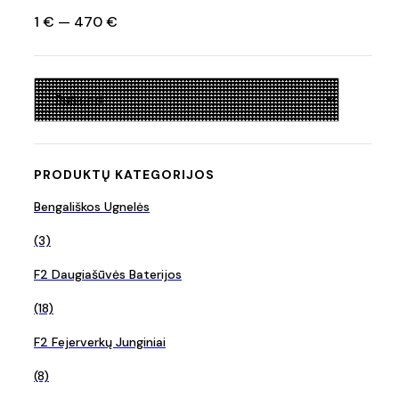
1
€
—
470
€
PRODUKTŲ KATEGORIJOS
Bengališkos Ugnelės
(3)
F2 Daugiašūvės Baterijos
(18)
F2 Fejerverkų Junginiai
(8)