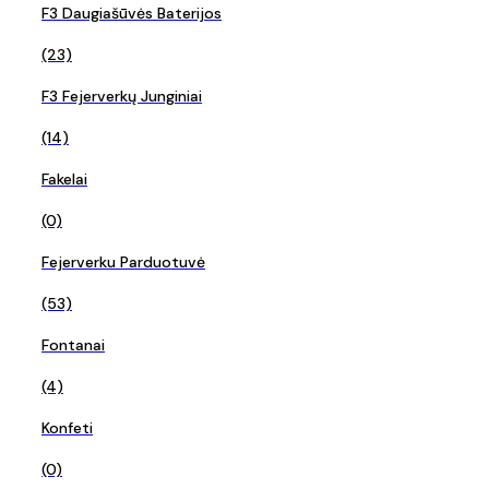
F3 Daugiašūvės Baterijos
(23)
F3 Fejerverkų Junginiai
(14)
Fakelai
(0)
Fejerverku Parduotuvė
(53)
Fontanai
(4)
Konfeti
(0)