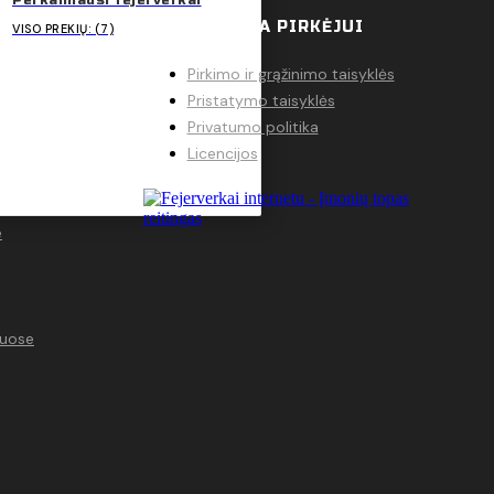
Perkamiausi fejerverkai
JE
INFORMACIJA PIRKĖJUI
VISO PREKIŲ: (7)
Pirkimo ir grąžinimo taisyklės
Pristatymo taisyklės
Privatumo politika
Licencijos
e
tuose