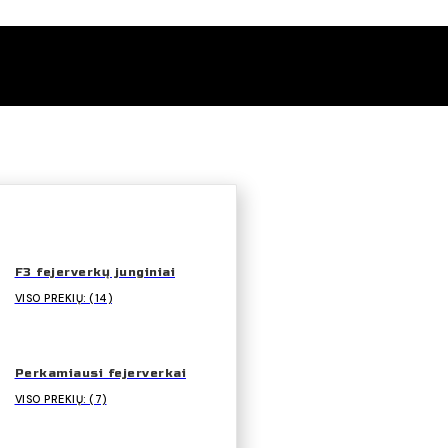
F3 fejerverkų junginiai
VISO PREKIŲ: (14)
Perkamiausi fejerverkai
VISO PREKIŲ: (7)