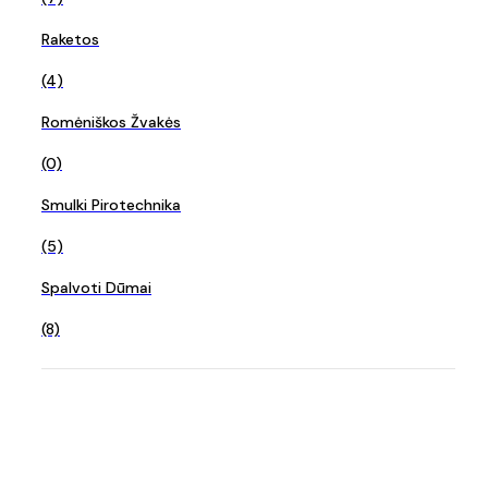
Raketos
(4)
Romėniškos Žvakės
(0)
Smulki Pirotechnika
(5)
Spalvoti Dūmai
(8)