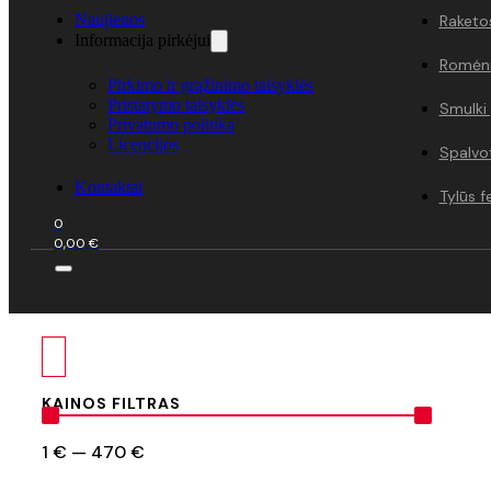
Naujienos
Raketo
Informacija pirkėjui
Romėni
Pirkimo ir grąžinimo taisyklės
Pristatymo taisyklės
Smulki
Privatumo politika
Licencijos
Spalvo
Kontaktai
Tylūs f
0
0,00
€
KAINOS FILTRAS
1
€
—
470
€