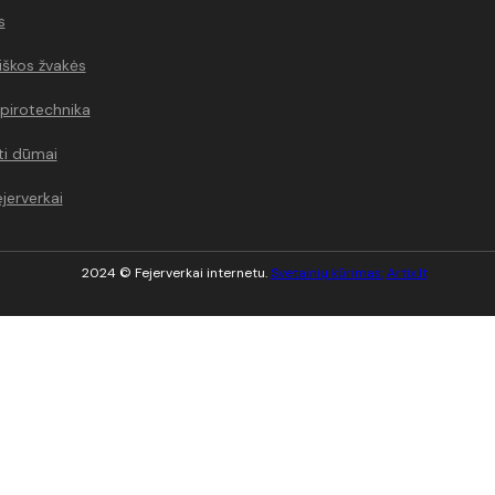
s
škos žvakės
 pirotechnika
ti dūmai
ejerverkai
2024 © Fejerverkai internetu.
Svetainių kūrimas:
Artix.lt