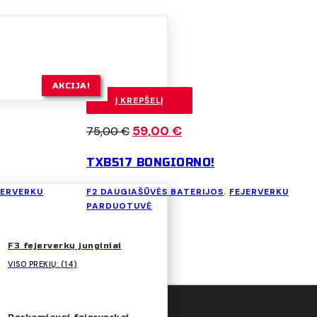
AKCIJA!
Į KREPŠELĮ
t
Original
59,00
€
Current
75,00
€
price
price
TXB517 BONGIORNO!
was:
is:
€.
75,00 €.
59,00 €.
JERVERKU
F2 DAUGIAŠŪVĖS BATERIJOS
,
FEJERVERKU
PARDUOTUVĖ
F3 fejerverkų junginiai
VISO PREKIŲ: (14)