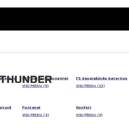
 THUNDER
aterijos
F2 fejerverkų junginiai
F3 daugiašūvės baterijos
VISO PREKIŲ: (8)
VISO PREKIŲ: (23)
uotuvė
Fontanai
Konfeti
VISO PREKIŲ: (4)
VISO PREKIŲ: (0)