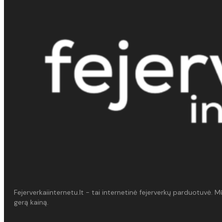
Fejerverkaiinternetu.lt - tai internetinė fejerverkų parduotuvė. 
gerą kainą.