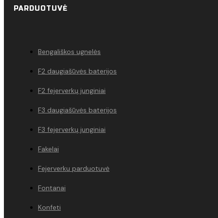
PARDUOTUVĖ
Bengališkos ugnelės
F2 daugiašūvės baterijos
F2 fejerverkų junginiai
F3 daugiašūvės baterijos
F3 fejerverkų junginiai
Fakelai
Fejerverku parduotuvė
Fontanai
Konfeti