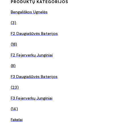
PRODUKTŲ KATEGORIJOS
Bengališkos Ugnelės
(3)
F2 Daugiašūvės Baterijos
(18)
F2 Fejerverkų Junginiai
(8)
F3 Daugiašūvės Baterijos
(23)
F3 Fejerverkų Junginiai
(14)
Fakelai