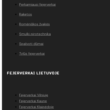
Perkamiausi fejerverkai
Raketos
Romėniškos žvakės
Smulki pirotechnika
Spalvoti dūmai
Tylūs fejerverkai
FEJERVERKAI LIETUVOJE
Fejerverkai Vilniuje
Fejerverkai Kaune
Fejerverkai Klaipėdoje