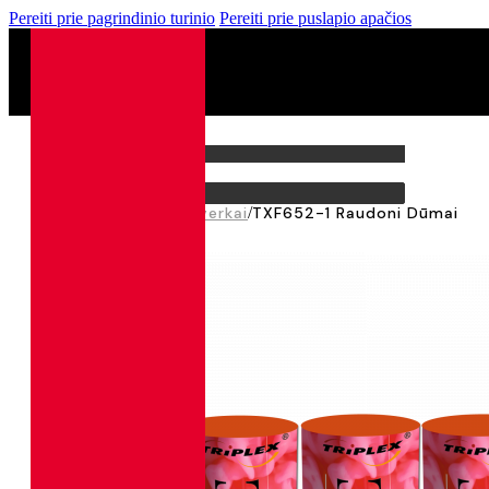
Pereiti prie pagrindinio turinio
Pereiti prie puslapio apačios
0
0,00
€
Pagrindinis
/
Visi Fejerverkai
/
TXF652-1 Raudoni Dūmai
🔍