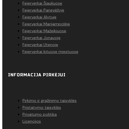
Fejerverkai Šiauliuose
Fejerverkai Panevėžyje
Fejerverkai Alytuje
Fejerverkai Marijampolėje
Fejerverkai Mažeikiuose
Fejerverkai Jonavoje
Fejerverkai Utenoje
Fejerverkai kituose miestuose
INFORMACIJA PIRKĖJUI
Pirkimo ir grąžinimo taisyklės
Pristatymo taisyklės
Privatumo politika
Licencijos