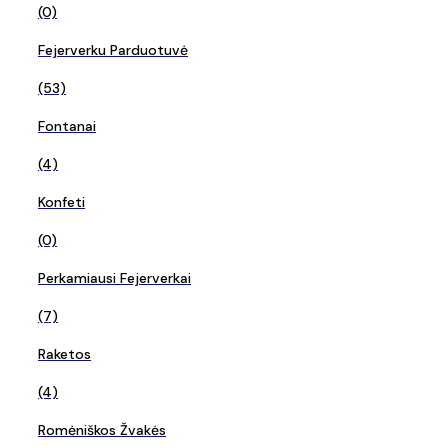
(0)
Fejerverku Parduotuvė
(53)
Fontanai
(4)
Konfeti
(0)
Perkamiausi Fejerverkai
(7)
Raketos
(4)
Romėniškos Žvakės