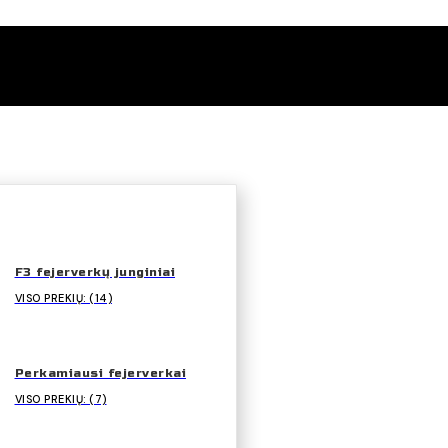
F3 fejerverkų junginiai
VISO PREKIŲ: (14)
Perkamiausi fejerverkai
VISO PREKIŲ: (7)