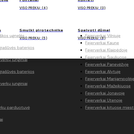
tuvė
Fontanai
Konfeti
VISO PREKIŲ: (4)
VISO PREKIŲ: (0)
UVĖ
FEJERVERKAI LIETUVO
s
Smulki pirotechnika
Spalvoti dūmai
iškos ugnelės
Fejerverkai Vilniuje
VISO PREKIŲ: (5)
VISO PREKIŲ: (8)
Fejerverkai Kaune
iašūvės baterijos
Fejerverkai Klaipėdoje
Fejerverkai Šiauliuose
rverkų junginiai
Fejerverkai Panevėžyje
iašūvės baterijos
Fejerverkai Alytuje
Fejerverkai Marijampolėj
rverkų junginiai
Fejerverkai Mažeikiuose
Fejerverkai Jonavoje
Fejerverkai Utenoje
erku parduotuvė
Fejerverkai kituose mies
ai