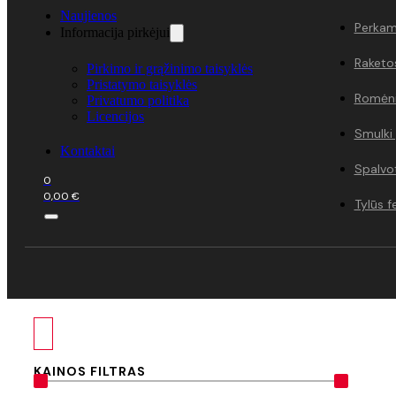
Naujienos
Perkami
Informacija pirkėjui
Raketo
Pirkimo ir grąžinimo taisyklės
Pristatymo taisyklės
Romėni
Privatumo politika
Licencijos
Smulki
Kontaktai
Spalvo
0
0,00
€
Tylūs f
KAINOS FILTRAS