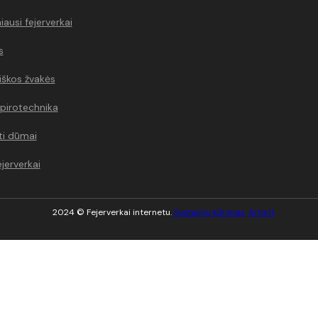
ausi fejerverkai
s
škos žvakės
 pirotechnika
ti dūmai
ejerverkai
2024 © Fejerverkai internetu.
Svetainių kūrimas:
Artix.lt