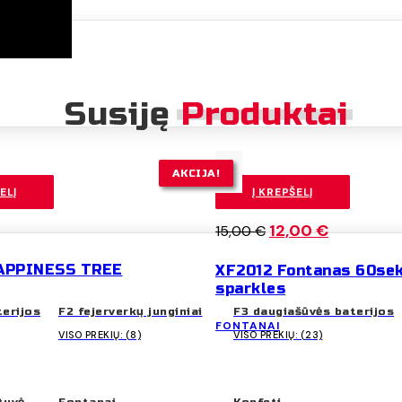
Susiję
Produktai
AKCIJA!
ELĮ
Į KREPŠELĮ
Original
12,00
€
Current
15,00
€
price
price
APPINESS TREE
XF2012 Fontanas 60sek.
was:
is:
sparkles
15,00 €.
12,00 €.
terijos
F2 fejerverkų junginiai
F3 daugiašūvės baterijos
FONTANAI
VISO PREKIŲ: (8)
VISO PREKIŲ: (23)