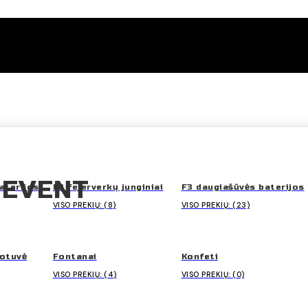
 EVENT
aterijos
F2 fejerverkų junginiai
F3 daugiašūvės baterijos
VISO PREKIŲ: (8)
VISO PREKIŲ: (23)
uotuvė
Fontanai
Konfeti
VISO PREKIŲ: (4)
VISO PREKIŲ: (0)