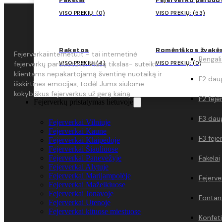
Fakelai
Fejerverku parduo
VISO PREKIŲ: (0)
VISO PREKIŲ: (53)
PARDUOT
Raketos
Romėniškos žvakė
Fejerverkaiinternetu.lt - tai internetinė
Bengal
VISO PREKIŲ: (4)
VISO PREKIŲ: (0)
fejerverkų parduotuvė. Mūsų tikslas- suteikti
klientams nepakartojamą šventinę nuotaiką ir
F2 daug
išskirtines emocijas, todėl Jums siūlome
kokybiškus fejerverkus už gerą kainą.
F2 feje
Fejerverkų pristatymas lietuvoje
F3 daug
Fejerverkai Vilniuje
Fejerverkai Kaune
F3 feje
Fejerverkai Klaipėdoje
Fejerverkai Šiauliuose
Fejerverkai Panevėžyje
Fakelai
Fejerverkai Alytuje
Fejerverkai Marijampolėje
Fejerv
Fejerverkai Mažeikiuose
Fejerverkai Jonavoje
Fontan
Fejerverkai Utenoje
Fejerverkai kituose miestuose
Konfeti