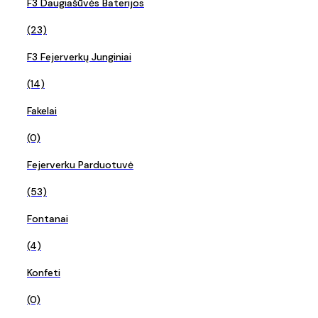
F3 Daugiašūvės Baterijos
(23)
F3 Fejerverkų Junginiai
(14)
Fakelai
(0)
Fejerverku Parduotuvė
(53)
Fontanai
(4)
Konfeti
(0)