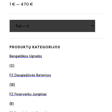
1
€
—
470
€
PRODUKTŲ KATEGORIJOS
Bengališkos Ugnelės
(3)
F2 Daugiašūvės Baterijos
(18)
F2 Fejerverkų Junginiai
(8)