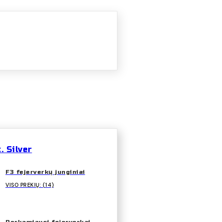
 Silver
F3 fejerverkų junginiai
VISO PREKIŲ: (14)