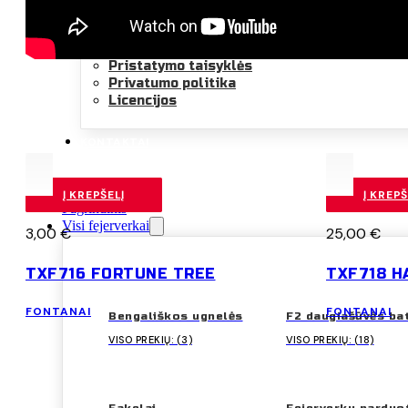
INFORMACIJA PIRKĖJUI
Pirkimo ir grąžinimo taisyklės
Pristatymo taisyklės
Privatumo politika
Licencijos
KONTAKTAI
Į KREPŠELĮ
Į KREPŠ
Pagrindinis
Visi fejerverkai
3,00
€
25,00
€
TXF716 FORTUNE TREE
TXF718 H
FONTANAI
FONTANAI
Bengališkos ugnelės
F2 daugiašūvės ba
VISO PREKIŲ: (3)
VISO PREKIŲ: (18)