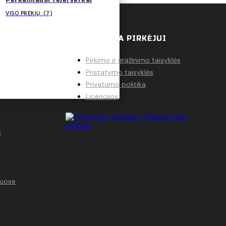
Perkamiausi fejerverkai
VISO PREKIŲ: (7)
JE
INFORMACIJA PIRKĖJUI
Pirkimo ir grąžinimo taisyklės
Pristatymo taisyklės
Privatumo politika
Licencijos
e
tuose