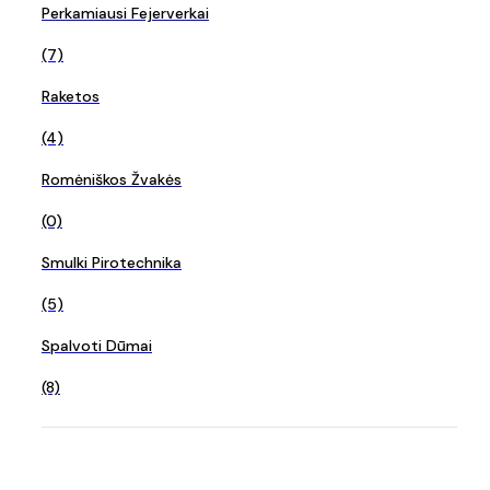
Perkamiausi Fejerverkai
(7)
Raketos
(4)
Romėniškos Žvakės
(0)
Smulki Pirotechnika
(5)
Spalvoti Dūmai
(8)