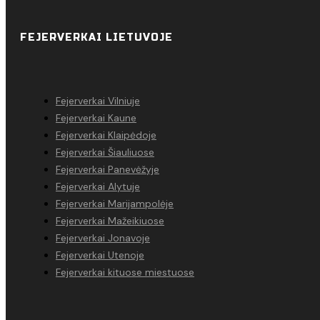
FEJERVERKAI LIETUVOJE
Fejerverkai Vilniuje
Fejerverkai Kaune
Fejerverkai Klaipėdoje
Fejerverkai Šiauliuose
Fejerverkai Panevėžyje
Fejerverkai Alytuje
Fejerverkai Marijampolėje
Fejerverkai Mažeikiuose
Fejerverkai Jonavoje
Fejerverkai Utenoje
Fejerverkai kituose miestuose