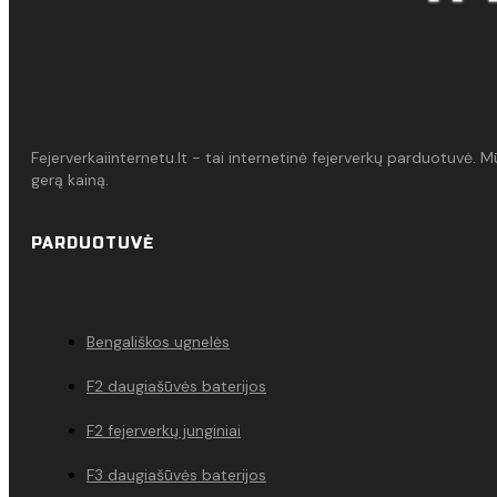
Fejerverkaiinternetu.lt - tai internetinė fejerverkų parduotuvė. 
gerą kainą.
PARDUOTUVĖ
Bengališkos ugnelės
F2 daugiašūvės baterijos
F2 fejerverkų junginiai
F3 daugiašūvės baterijos