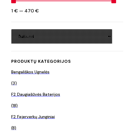
1
€
—
470
€
PRODUKTŲ KATEGORIJOS
Bengališkos Ugnelės
(3)
F2 Daugiašūvės Baterijos
(18)
F2 Fejerverkų Junginiai
(8)