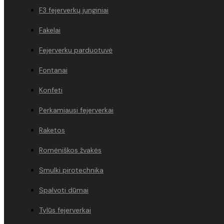
F3 fejerverkų junginiai
Fakelai
Fejerverku parduotuvė
Fontanai
Konfeti
Perkamiausi fejerverkai
Raketos
Romėniškos žvakės
Smulki pirotechnika
Spalvoti dūmai
Tylūs fejerverkai