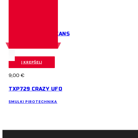
Į KREPŠELĮ
4,00
€
TXP943 CRAZY BEANS
SMULKI PIROTECHNIKA
Į KREPŠELĮ
9,00
€
TXP729 CRAZY UFO
SMULKI PIROTECHNIKA