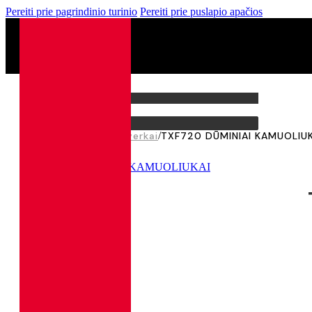
Pereiti prie pagrindinio turinio
Pereiti prie puslapio apačios
0
0,00
€
Pagrindinis
/
Visi Fejerverkai
/
TXF720 DŪMINIAI KAMUOLIUK
🔍
SMULKI PIROTECHNIKA
2,00
€
Kategorija T1,
Pakuotėje 6 vnt