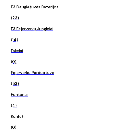
F3 Daugiašūvės Baterijos
(23)
F3 Fejerverkų Junginiai
(14)
Fakelai
(0)
Fejerverku Parduotuvė
(53)
Fontanai
(4)
Konfeti
(0)