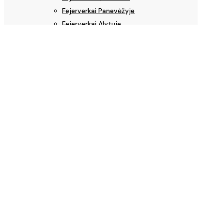
Fejerverkai Panevėžyje
Fejerverkai Alytuje
Fejerverkai Marijampolėje
Fejerverkai Mažeikiuose
Fejerverkai Jonavoje
Fejerverkai Utenoje
Fejerverkai kituose miestuose
NAUJIENOS
INFORMACIJA PIRKĖJUI
Pirkimo ir grąžinimo taisyklės
Pristatymo taisyklės
Privatumo politika
Licencijos
KONTAKTAI
BENGALIŠKOS UGNELĖS