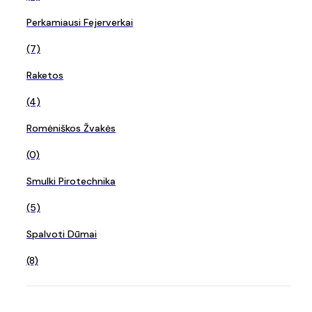
Perkamiausi Fejerverkai
(7)
Raketos
(4)
Romėniškos Žvakės
(0)
Smulki Pirotechnika
(5)
Spalvoti Dūmai
(8)