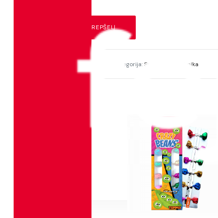
produkto
Į KREPŠELĮ
kiekis:
TXF720
DŪMINIAI
KAMUOLIUKAI
TXF720
Produkto Kodas:
Produkto Kategorija:
Smulki pirotechnika